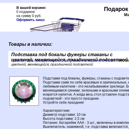
Подарок
Ма
Товары в наличии:
Подставка под бокалы фужеры стаканы с
цветной, меняющейся, праздничной подсветкой
Главная
/
Для праздничного стола
/
Рюмки и бокалы из стекла
/
Подста
цветной, меняющейся, праздничной подсветкой
Подставки под бокалы, фужеры, стаканы с подсветко
Подставки сами по себе красивые и оригинальные, н
любимым напитком - это незабываемое зрелище. Б
меняющимися синими, зелеными и красными огнями
искрится напиток. А когда весь стол уставлен подс
подсветкой - это просто праздник.
Устройте себе праздник!
Характеристики:
Диаметр подставки: 10 см
Высота подставки: 2,5 см
Питание: батарейки ААА - 3 шт., включены в компле
Выключатель: нажимной, т.е. подставка включается,