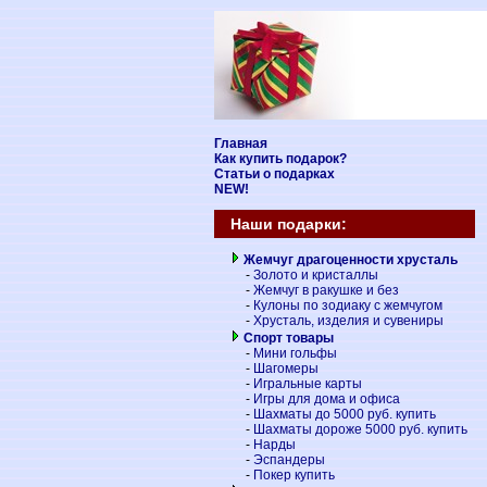
Главная
Как купить подарок?
Статьи о подарках
NEW!
Наши подарки:
Жемчуг драгоценности хрусталь
-
Золото и кристаллы
-
Жемчуг в ракушке и без
-
Кулоны по зодиаку с жемчугом
-
Хрусталь, изделия и сувениры
Спорт товары
-
Мини гольфы
-
Шагомеры
-
Игральные карты
-
Игры для дома и офиса
-
Шахматы до 5000 руб. купить
-
Шахматы дороже 5000 руб. купить
-
Нарды
-
Эспандеры
-
Покер купить