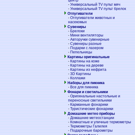
центр
-
Универсальный TV пульт мяч
-
Универсальный TV пульт брелок
Отпугиватели
-
Отпугиватели животных и
насекомых
Сувениры
-
Брелоки
-
Мини вентиляторы
-
Авторучки сувенирные
-
Сувениры разные
-
Подарки с лазером
-
Пепельницы
Картины оригинальные
-
Картины на коже
-
Картины на дереве
-
Картины из нефрита
-
3D Картины
-
Коллажи
Наборы для пикника
-
Все для пикника
Фонари и светильники
-
Оригинальные настольные и
переносные светильники
-
Карманные фонарики
-
Туристические фонарики
Домашние метео приборы
-
Домашние метеостанции
-
Комнатные и уличные термометры
-
Термометры Галилея
-
Подарочные барометры