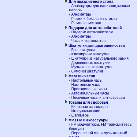
Для праздничного стола
-
Аксессуары для напитков,винные
наборы
-
Алкометры
-
Рюмки и бокалы из стекла
-
Рюмки из метала
Подарки для автолюбителей
-
Подарки автолюбителю
-
Алкометры
-
Часы и термометры
Шкатулки для драгоценностей
-
Все шкатулки
-
Ювелирные шкатулки
-
Шкатулки из натурального камня
-
Деревянные шкатулки
-
Музыкальные шкатулки
-
Сумочки шкатулки
Магазин часов
-
Настольные часы
-
Настенные часы
-
Проекционные часы
-
Автомобильные часы
-
Песочные часы и антистрессы
Товары для здоровья
-
Кистевые эспандеры
-
Иглоукалывание
-
Шагомеры
MP3 FM и аксессуары
-
FM модуляторы, FM трансмиттеры,
блютузы
-
Переносной мини музыкальный