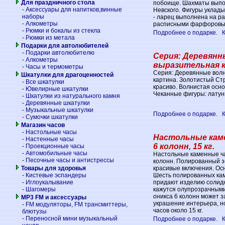
Для праздничного стола
побоище. Шахматы выпо
-
Аксессуары для напитков,винные
Невского. Фигуры уклад
наборы
- ларец выполнена на р
-
Алкометры
расписными фарфоровым
-
Рюмки и бокалы из стекла
Подробнее о подарке.
-
Рюмки из метала
Подарки для автолюбителей
-
Подарки автолюбителю
Серия: Деревянн
-
Алкометры
выразительная 
-
Часы и термометры
Серия: Деревянные волн
Шкатулки для драгоценностей
картина. Золотистый Ст
-
Все шкатулки
красиво. Волнистая осно
-
Ювелирные шкатулки
Чеканные фигуры: латун
-
Шкатулки из натурального камня
-
Деревянные шкатулки
-
Музыкальные шкатулки
Подробнее о подарке.
-
Сумочки шкатулки
Магазин часов
-
Настольные часы
Настольные каме
-
Настенные часы
6 колонн, 15 кг.
-
Проекционные часы
-
Автомобильные часы
Настольные каменные ча
-
Песочные часы и антистрессы
колонн. Полированный з
красивые включения. Осн
Товары для здоровья
Шесть полированных ка
-
Кистевые эспандеры
придают изделию солид
-
Иглоукалывание
кажутся олупрозрачными
-
Шагомеры
оникса 6 колонн может з
MP3 FM и аксессуары
украшение интерьера, н
-
FM модуляторы, FM трансмиттеры,
часов около 15 кг.
блютузы
-
Переносной мини музыкальный
Подробнее о подарке.