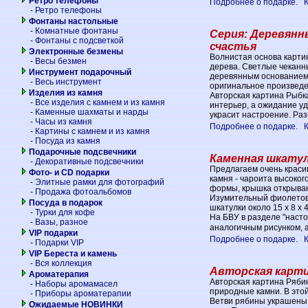
Ретро телефоны
Подробнее о подарке.
-
Ретро телефоны
Фонтаны настольные
-
Комнатные фонтаны
Серия: Деревянн
-
Фонтаны с подсветкой
счастья
Электронные безмены
Волнистая основа карти
-
Весы безмен
дерева. Светлые чекан
Инструмент подарочный
деревянным основанием.
-
Весь инструмент
оригинальное произведе
Изделия из камня
Авторская картина Рыбк
-
Все изделия с камнем и из камня
интерьер, а ожидание уд
-
Каменные шахматы и нарды
украсит настроение. Раз
-
Часы из камня
Подробнее о подарке.
-
Картины с камнем и из камня
-
Посуда из камня
Подарочные подсвечники
Каменная шкатулк
-
Декоративные подсвечники
Предлагаем очень краси
Фото- и CD подарки
камня - чароита высоког
-
Элитные рамки для фотографий
формы, крышка открываю
-
Продажа фотоальбомов
Изумительный фиолетов
Посуда в подарок
шкатулки около 15 х 8 х 4
-
Турки для кофе
На БВУ в разделе "наст
-
Вазы, разное
аналогичным рисунком, 
VIP подарки
Подробнее о подарке.
-
Подарки VIP
VIP Береста и камень
-
Вся коллекция
Авторская карти
Ароматерапия
Авторская картина Ряби
-
Наборы аромамасел
природные камни. В этой
-
Приборы ароматерапии
Ветви рябины украшены
Ожидаемые НОВИНКИ