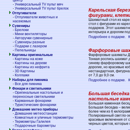
центр
-
Универсальный TV пульт мяч
-
Универсальный TV пульт брелок
Карельская бере
Отпугиватели
фигурами, клетка
-
Отпугиватели животных и
Шахматный стол из кар
насекомых
стол с фигурами из каре
Сувениры
подарков. Этот шахмат
-
Брелоки
интерьера и дорогим по
-
Мини вентиляторы
Подробнее о подарке.
-
Авторучки сувенирные
-
Сувениры разные
-
Подарки с лазером
Фарфоровые шах
-
Пепельницы
Фарфоровые шахматы Да
Картины оригинальные
Тонкая роспись шахмат 
-
Картины на коже
синеву фарфоровому ша
-
Картины на дереве
дорогие, но красивые ко
-
Картины из нефрита
нестандартная, фигурная
-
3D Картины
от 7,0 до 9,0 см.
-
Коллажи
Наборы для пикника
Подробнее о подарке.
-
Все для пикника
Фонари и светильники
-
Оригинальные настольные и
Большая беседка
переносные светильники
настольные камен
-
Карманные фонарики
Большая каменная беседк
-
Туристические фонарики
Большая беседка – вели
Домашние метео приборы
более чем из 6 килограм
-
Домашние метеостанции
Полированный светло-зе
-
Комнатные и уличные термометры
красивые включения от 
-
Термометры Галилея
черных цветов, которые
-
Подарочные барометры