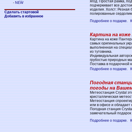
ягод. Простая рамка, по
-
NEW
подчеркивает все досто
изделия. Холст: Резная 
Сделать стартовой
полированные сердоликов
Добавить в избранное
Подробнее о подарке.
Картина на коже 
Картина на коже Пантера
самых оригинальных укр
выполненная на специал
из тутовника.
Индивидуальная авторск
грубостью природных ма
Поставка в подарочной к
Подробнее о подарке.
Погодная станция
погоды на Ваше
Метеостанция Crystal эт
кристаллическая метеос
Метеостанция спроектир
или в офисе и обладает
Погодная станция Crysta
замечательный подарок 
Подробнее о подарке.