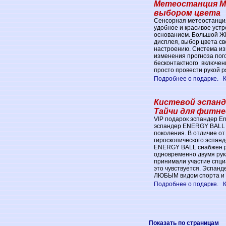
Метеостанция Me
выбором цвета
Сенсорная метеостанция
удобное и красивое устр
основанием. Бoльшoй Ж
дисплея, выбор цвета с
настроению. Система из
изменения прогноза пог
бесконтактного включен
просто провести рукой р
Подробнее о подарке.
Кистевой эспанде
Тайчи для фитне
VIP подарок эспандер En
эспандер ENERGY BALL n
поколения. В отличие от
гироскопического эспанде
ENERGY BALL снабжен р
одновременно двумя ру
принимали участие спци
это чувствуется. Эспанд
ЛЮБЫМ видом спорта и 
Подробнее о подарке.
Показать по страницам