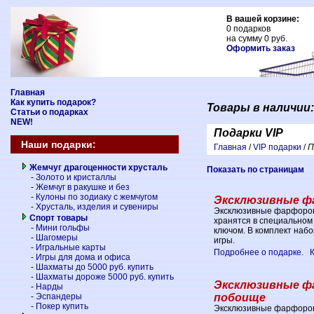
Главная
Как купить подарок?
Товары в наличии:
Статьи о подарках
NEW!
Подарки VIP
Наши подарки:
Главная
/
VIP подарки
/
П
Жемчуг драгоценности хрусталь
Показать по страницам
-
Золото и кристаллы
-
Жемчуг в ракушке и без
-
Кулоны по зодиаку с жемчугом
Эксклюзивные ф
-
Хрусталь, изделия и сувениры
Эксклюзивные фарфоров
Спорт товары
хранятся в специальном
-
Мини гольфы
ключом. В комплект наб
-
Шагомеры
игры.
-
Игральные карты
Подробнее о подарке.
-
Игры для дома и офиса
-
Шахматы до 5000 руб. купить
-
Шахматы дороже 5000 руб. купить
Эксклюзивные ф
-
Нарды
побоище
-
Эспандеры
-
Покер купить
Эксклюзивные фарфоров